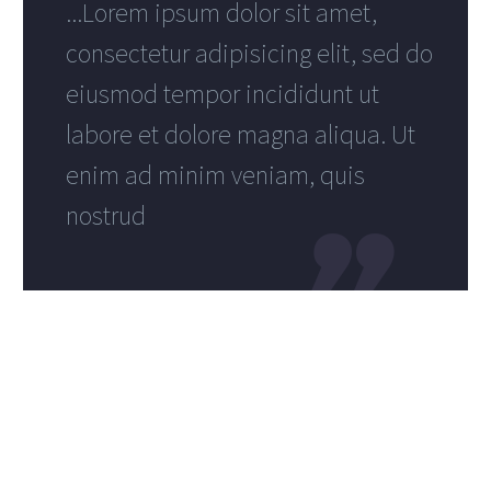
...Lorem ipsum dolor sit amet,
consectetur adipisicing elit, sed do
eiusmod tempor incididunt ut
labore et dolore magna aliqua. Ut
enim ad minim veniam, quis
nostrud