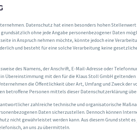
G
nternehmen. Datenschutz hat einen besonders hohen Stellenwert f
t grundsätzlich ohne jede Angabe personenbezogener Daten mögli
tseite in Anspruch nehmen möchte, könnte jedoch eine Verarbeit
rlich und besteht für eine solche Verarbeitung keine gesetzliche
sweise des Namens, der Anschrift, E-Mail-Adresse oder Telefonnu
 in Übereinstimmung mit den für die Klaus Stoll GmbH geltende
nternehmen die Öffentlichkeit über Art, Umfang und Zweck der v
n betroffene Personen mittels dieser Datenschutzerklärung über
Verantwortlicher zahlreiche technische und organisatorische Ma
 personenbezogenen Daten sicherzustellen. Dennoch können Inter
chutz nicht gewährleistet werden kann. Aus diesem Grund steht es
lefonisch, an uns zu übermitteln.