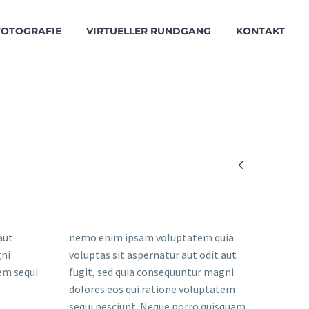
FOTOGRAFIE
VIRTUELLER RUNDGANG
KONTAKT

aut
nemo enim ipsam voluptatem quia
gni
voluptas sit aspernatur aut odit aut
em sequi
fugit, sed quia consequuntur magni
dolores eos qui ratione voluptatem
sequi nesciunt. Neque porro quisquam