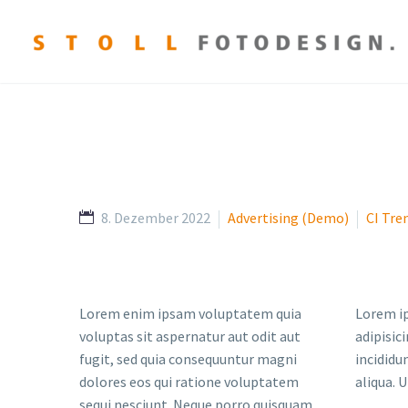
8. Dezember 2022
Advertising (Demo)
CI Tre
Lorem enim ipsam voluptatem quia
Lorem ip
voluptas sit aspernatur aut odit aut
adipisic
fugit, sed quia consequuntur magni
incididu
dolores eos qui ratione voluptatem
aliqua. 
sequi nesciunt. Neque porro quisquam