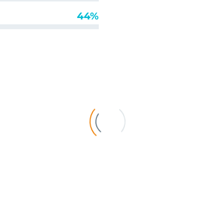
44%
URNS