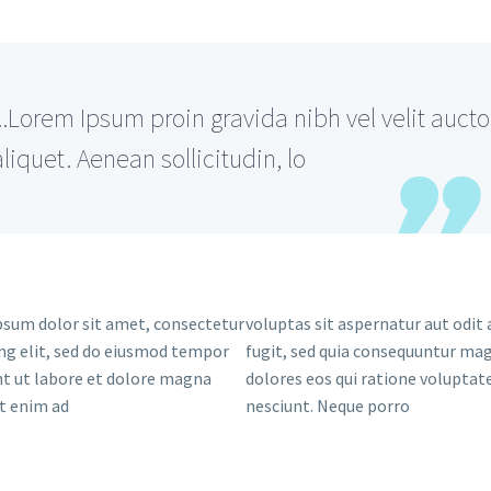
...Lorem Ipsum proin gravida nibh vel velit aucto
aliquet. Aenean sollicitudin, lo
sum dolor sit amet, consectetur
voluptas sit aspernatur aut odit 
ing elit, sed do eiusmod tempor
fugit, sed quia consequuntur ma
nt ut labore et dolore magna
dolores eos qui ratione voluptat
Ut enim ad
nesciunt. Neque porro