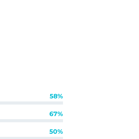
58%
67%
50%