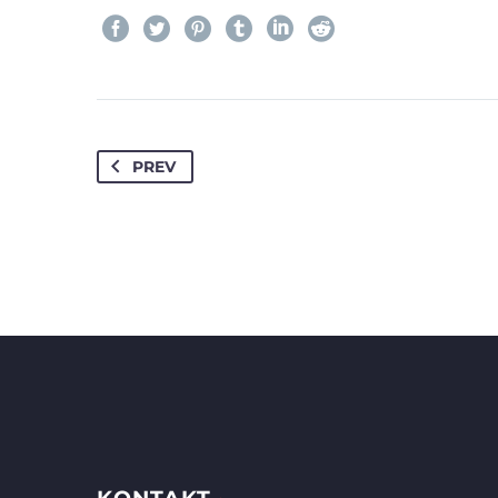
Creative Heads Inc
Lorem ipsu
incididunt 
PREV
MARCUS FIE
Creative Heads Inc
Lorem ipsu
incididunt 